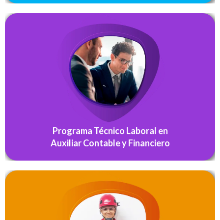
Atienden clientes de acuerdo con procedimiento de
servicio y normativa, Planean Tributación según
procedimiento técnico y normativa fiscal, Maneja recursos
financieros de acuerdo con normativa y manual operativo,
Procesa el recaudo de caja de acuerdo con normativa y …
SABER MÁS
Programa Técnico Laboral en
Auxiliar Contable y Financiero
Los egresados del programa en Seguridad y salud en el
trabajo realizarán apoyo en empresas públicas y privadas
donde puedan promover un ambiente apropiado a los