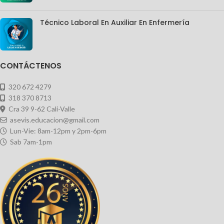
Técnico Laboral En Auxiliar En Enfermería
CONTÁCTENOS
320 672 4279
318 370 8713
Cra 39 9-62 Cali-Valle
asevis.educacion@gmail.com
Lun-Vie: 8am-12pm y 2pm-6pm
Sab 7am-1pm