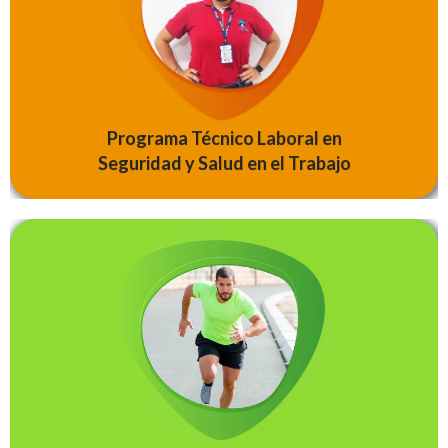
trabajadores. Realizan actividades de articulación con la
gestión ambiental en el manejo integral de residuos, así
como identificación, fuentes, clasificación y
aprovechamiento de estos…
Programa Técnico Laboral en
SABER MÁS
Seguridad y Salud en el Trabajo
Dirige eventos de acuerdo con parámetros técnicos y
normativas, Orienta y coordina actividades recreativas
según estándares técnicos y normativa, realiza Danzas a
ritmos de acuerdo con parámetros técnicos y géneros
dancísticos, Atiende clientes…
SABER MÁS