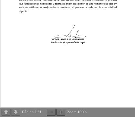
Página
1
/
1
Zoom
100%