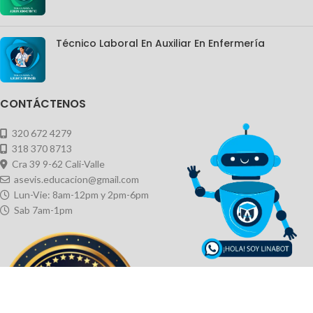
Técnico Laboral En Auxiliar En Enfermería
CONTÁCTENOS
320 672 4279
318 370 8713
Cra 39 9-62 Cali-Valle
asevis.educacion@gmail.com
Lun-Vie: 8am-12pm y 2pm-6pm
Sab 7am-1pm