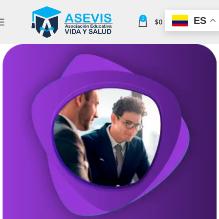
ES
0
$
0