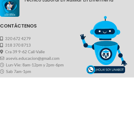
Técnico Laboral En Auxiliar En Enfermería
CONTÁCTENOS
320 672 4279
318 370 8713
Cra 39 9-62 Cali-Valle
asevis.educacion@gmail.com
Lun-Vie: 8am-12pm y 2pm-6pm
Sab 7am-1pm