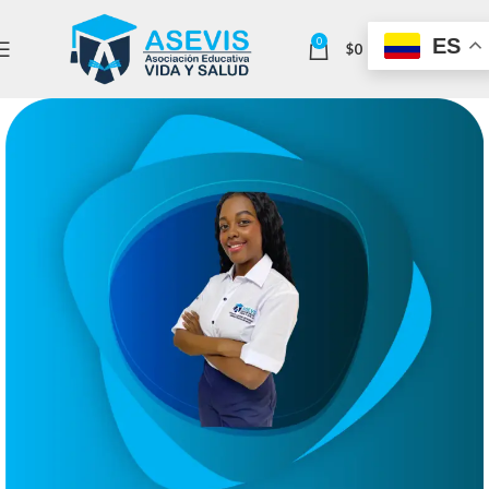
ES
0
$
0