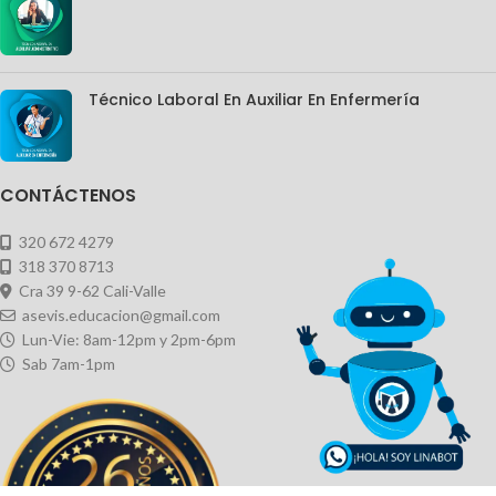
Técnico Laboral En Auxiliar En Enfermería
CONTÁCTENOS
320 672 4279
318 370 8713
Cra 39 9-62 Cali-Valle
asevis.educacion@gmail.com
Lun-Vie: 8am-12pm y 2pm-6pm
Sab 7am-1pm