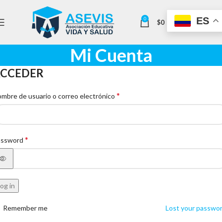
ES
0
$
0
Mi Cuenta
CCEDER
*
mbre de usuario o correo electrónico
*
assword
og in
Remember me
Lost your passwo