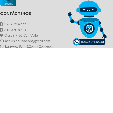
CONTÁCTENOS
320 672 4279
318 370 8713
Cra 39 9-62 Cali-Valle
asevis.educacion@gmail.com
Lun-Vie: 8am-12pm y 2pm-6pm
Sab 7am-1pm