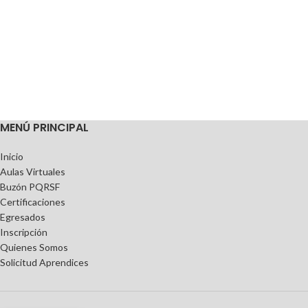
MENÚ PRINCIPAL
Inicio
Aulas Virtuales
Buzón PQRSF
Certificaciones
Egresados
Inscripción
Quienes Somos
Solicitud Aprendices