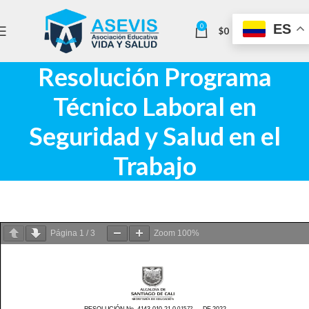
ES
0
$
0
Resolución Programa
Técnico Laboral en
Seguridad y Salud en el
Trabajo
Página
1
/
3
Zoom
100%